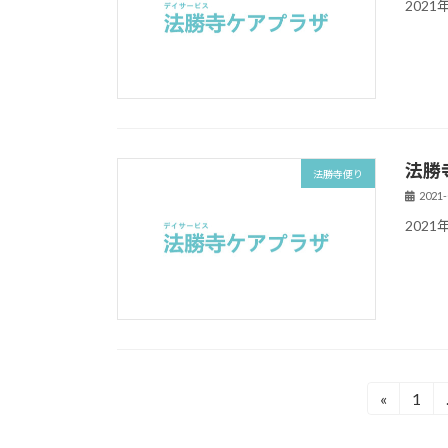
202
法勝
法勝寺便り
2021-
202
«
1